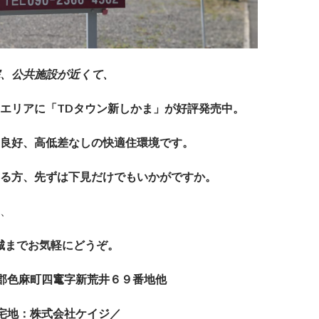
、公共施設が近くて、
エリアに「TDタウン新しかま」が好評発売中。
良好、高低差なしの快適住環境です。
る方、先ずは下見だけでもいかがですか。
、
城までお気軽にどうぞ。
郡色麻町四竃字新荒井６９番地他
宅地：株式会社ケイジ／