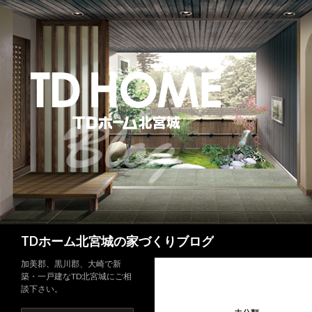
検
TDホーム北宮城の家づくりブログ
索
加美郡、黒川郡、大崎で新
築・一戸建なTD北宮城にご相
談下さい。