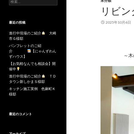
検
未分類
索:
リビン
2025年10月6日
最近の投稿
進行中現場のご紹介
大崎
市Ｇ様邸
パンフレットのご紹
介
【にゃんずわん
～木
ずハウス】
【お気軽なんでも相談会】開
催中
進行中現場のご紹介
ＴＤ
タウン新しかまＳ様邸
キッチン施工実例 色麻町Ｋ
様邸
最近のコメント
アーカイブ