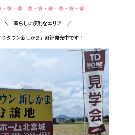
・
・
・
・
・
・
・
・
＼ 暮らしに便利なエリア ／
ＴＤタウン新しかま』好評発売中です！