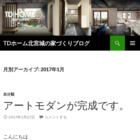
検
TDホーム北宮城の家づくりブログ
索
コ
メインメ
ン
ニュー
テ
ン
月別アーカイブ: 2017年1月
ツ
へ
ス
キ
未分類
ッ
アートモダンが完成です。
プ
2017年1月27日
コメントする
こんにちは