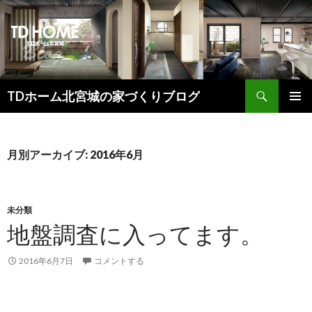
検
TDホーム北宮城の家づくりブログ
索
コ
メインメ
ン
ニュー
テ
ン
月別アーカイブ: 2016年6月
ツ
へ
ス
キ
未分類
ッ
地盤調査に入ってます。
プ
2016年6月7日
コメントする