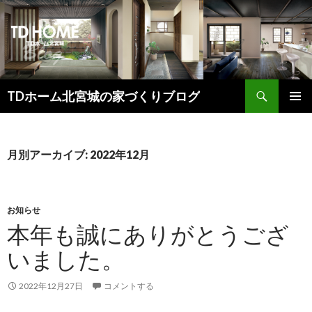
検
TDホーム北宮城の家づくりブログ
索
コ
メインメ
ン
ニュー
テ
ン
月別アーカイブ: 2022年12月
ツ
へ
ス
キ
お知らせ
ッ
本年も誠にありがとうござ
プ
いました。
2022年12月27日
コメントする