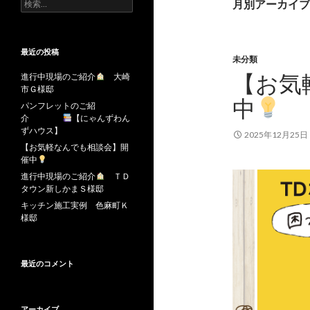
検
月別アーカイブ: 
索:
最近の投稿
未分類
【お気
進行中現場のご紹介
大崎
市Ｇ様邸
中
パンフレットのご紹
介
【にゃんずわん
ずハウス】
2025年12月25日
【お気軽なんでも相談会】開
催中
進行中現場のご紹介
ＴＤ
タウン新しかまＳ様邸
キッチン施工実例 色麻町Ｋ
様邸
最近のコメント
アーカイブ