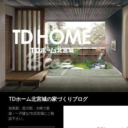
検
TDホーム北宮城の家づくりブログ
索
加美郡、黒川郡、大崎で新
築・一戸建なTD北宮城にご相
談下さい。