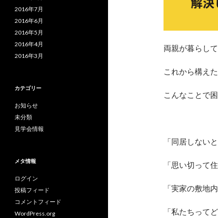
2016年7月
2016年6月
2016年5月
2016年4月
両親が暮らして
2016年3月
これから構えた
カテゴリー
こんなことで困
お知らせ
未分類
見学会情報
「同居しないと
メタ情報
「思い切って住
ログイン
「実家の敷地内
投稿フィード
コメントフィード
「私たちってど
WordPress.org