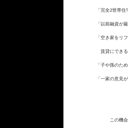
「完全2世帯住
「以前融資が厳
「空き家をリフ
賃貸にできる
「子や孫のため
「一家の意見が
な
この機会に