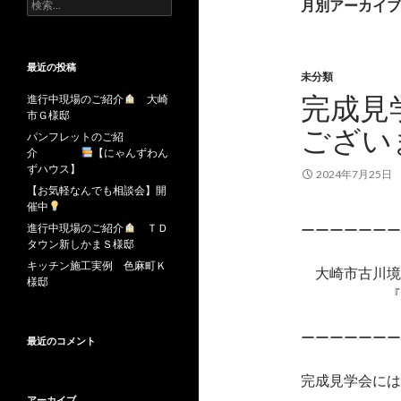
検
月別アーカイブ: 
索:
最近の投稿
未分類
完成見
進行中現場のご紹介
大崎
市Ｇ様邸
ござい
パンフレットのご紹
介
【にゃんずわん
ずハウス】
2024年7月25日
【お気軽なんでも相談会】開
催中
進行中現場のご紹介
ＴＤ
ーーーーーーー
タウン新しかまＳ様邸
キッチン施工実例 色麻町Ｋ
大崎市古川境
様邸
『 お洗濯
ーーーーーー
最近のコメント
完成見学会には
アーカイブ