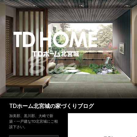
検
TDホーム北宮城の家づくりブログ
索
加美郡、黒川郡、大崎で新
築・一戸建なTD北宮城にご相
談下さい。