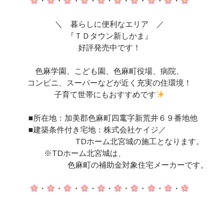
・
・
・
・
・
・
・
・
・
＼ 暮らしに便利なエリア ／
『ＴＤタウン新しかま』
好評発売中です！
色麻学園、こども園、色麻町役場、病院、
コンビニ、スーパーなどが近く充実の住環境！
子育て世帯にもおすすめです
■所在地：加美郡色麻町四竃字新荒井６９番地他
■建築条件付き宅地：株式会社ケイジ／
TDホーム北宮城の施工となります。
※TDホーム北宮城は、
色麻町の補助金対象住宅メーカーです。
・
・
・
・
・
・
・
・
・