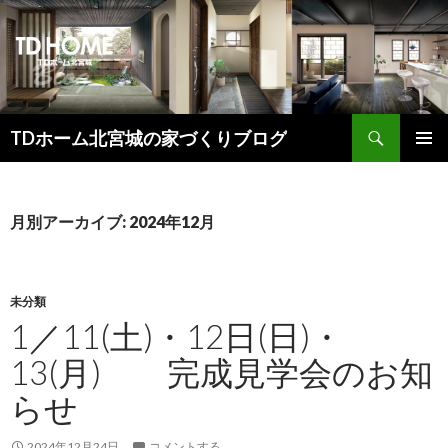
検
TDホーム北宮城の家づくりブログ
索
コ
メインメ
ン
ニュー
テ
ン
月別アーカイブ: 2024年12月
ツ
へ
ス
キ
未分類
ッ
1／11(土)・12日(日)・
プ
13(月) 完成見学会のお知
らせ
2024年12月24日
コメントする