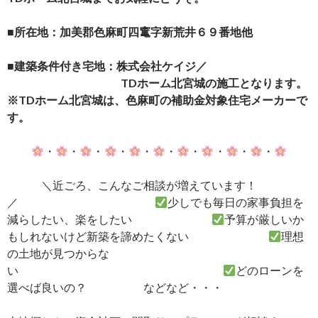
■所在地：加美郡色麻町四竃字新荒井６９番地他
■建築条件付き宅地：株式会社ケイジ／
TDホーム北宮城の施工となります。
※TDホーム北宮城は、色麻町の補助金対象住宅メーカーで
す。
・
・
・
・
・
・
・
・
・
・
＼近ごろ、こんなご相談が増えています！
／
少しでも毎日の家事負担を
減らしたい、楽をしたい
予算が厳しいか
もしれないけど新築を諦めたくない
理想
の土地が見つからな
い
どのローンを
選べば良いの？ などなど・・・