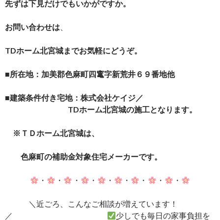
先ずは下見だけでもいかがですか。
お問い合わせは
、
TDホーム北宮城までお気軽にどうぞ。
■所在地：加美郡色麻町四竃字新荒井６９番地他
■建築条件付き宅地：株式会社ケイジ／
TDホーム北宮城の施工となります。
※ＴＤホーム北宮城は、
色麻町の補助金対象住宅メーカーです。
・
・
・
・
・
・
・
・
・
＼近ごろ、こんなご相談が増えています！
／
少しでも毎日の家事負担を