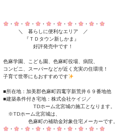
・
・
・
・
・
・
・
・
・
＼ 暮らしに便利なエリア ／
『ＴＤタウン新しかま』
好評発売中です！
色麻学園、こども園、色麻町役場、病院、
コンビニ、スーパーなどが近く充実の住環境！
子育て世帯にもおすすめです
■所在地：加美郡色麻町四竃字新荒井６９番地他
■建築条件付き宅地：株式会社ケイジ／
TDホーム北宮城の施工となります。
※TDホーム北宮城は、
色麻町の補助金対象住宅メーカーです。
・
・
・
・
・
・
・
・
・