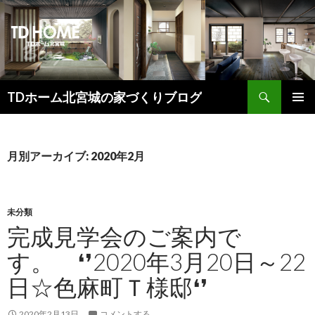
検
TDホーム北宮城の家づくりブログ
索
コ
メインメ
ン
ニュー
テ
ン
月別アーカイブ: 2020年2月
ツ
へ
ス
キ
未分類
ッ
完成見学会のご案内で
プ
す。 ❛❜2020年3月20日～22
日☆色麻町Ｔ様邸❛❜
2020年2月13日
コメントする