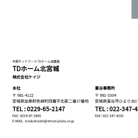
全国ネットワーク TDホーム加盟店
TDホーム北宮城
株式会社ケイジ
本社
富谷事務所
981-4122
981-3304
宮城県加美郡色麻町四竈字北袋二番37番地
宮城県富谷市ひより台1丁
TEL : 0229-65-2147
TEL : 022-347-
FAX : 0229-87-3845
FAX : 022-347-4303
E-MAIL : k.takahashi@email.plala.or.jp