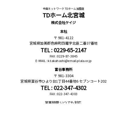
全国ネットワーク TDホーム加盟店
TDホーム北宮城
株式会社ケイジ
本社
981-4122
宮城県加美郡色麻町四竈字北袋二番37番地
TEL : 0229-65-2147
FAX : 0229-87-3845
E-MAIL : k.takahashi@email.plala.or.jp
富谷事務所
981-3304
宮城県富谷市ひより台1丁目44番地6 セブンコート202
TEL : 022-347-4302
FAX : 022-347-4303
営業時間:いつでも対応
※ ご連絡頂ければ休日・時間外も対応可能です。
copyrights(C)
TD HOME.inc All Rights Reserved.