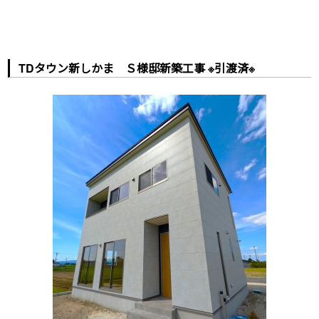
TDタウン新しかま Ｓ様邸新築工事 ※引渡済※