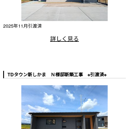
2025年11月引渡済
TDタウン新しかま Ｎ様邸新築工事 ※引渡済※