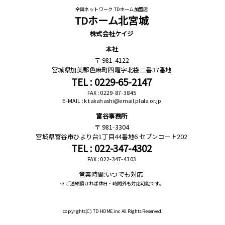
全国ネットワーク TDホーム加盟店
TDホーム北宮城
株式会社ケイジ
本社
981-4122
宮城県加美郡色麻町四竈字北袋二番37番地
TEL : 0229-65-2147
FAX : 0229-87-3845
E-MAIL : k.takahashi@email.plala.or.jp
富谷事務所
981-3304
宮城県富谷市ひより台1丁目44番地6 セブンコート202
TEL : 022-347-4302
FAX : 022-347-4303
営業時間:いつでも対応
※ ご連絡頂ければ休日・時間外も対応可能です。
copyrights(C)
TD HOME.inc All Rights Reserved.