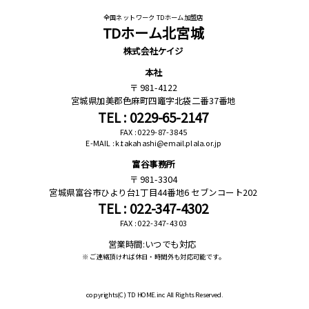
全国ネットワーク TDホーム加盟店
TDホーム北宮城
株式会社ケイジ
本社
981-4122
宮城県加美郡色麻町四竈字北袋二番37番地
TEL : 0229-65-2147
FAX : 0229-87-3845
E-MAIL : k.takahashi@email.plala.or.jp
富谷事務所
981-3304
宮城県富谷市ひより台1丁目44番地6 セブンコート202
TEL : 022-347-4302
FAX : 022-347-4303
営業時間:いつでも対応
※ ご連絡頂ければ休日・時間外も対応可能です。
copyrights(C)
TD HOME.inc All Rights Reserved.