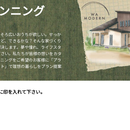
ンニング
ろそろ広いおうちが欲しい。せっか
けど、
できるかな？そんな家づくり
解決します。夢や憧れ、
ライフスタ
ださい。私たちが皆様の想いをカタ
ンニングをご希望のお客様に「プラ
ート」で理想の暮らしをプラン提案
に印を入れて下さい。