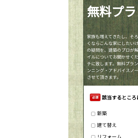
無料プラ
家族も増えてきたし、そ
くならこんな家にしたい
の疑問を、建築のプロが
イルについてお聞かせく
チに致します。
無料プラ
ンニング・アドバイスノ
させて頂きます。
該当するところ
必須
新築
建て替え
リフォーム