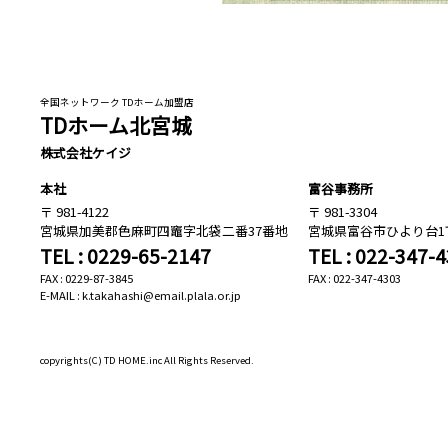
全国ネットワーク TDホーム加盟店
TDホーム北宮城
株式会社ケイジ
本社
富谷事務所
981-4122
981-3304
宮城県加美郡色麻町四竈字北袋二番37番地
宮城県富谷市ひより台1丁
TEL : 0229-65-2147
TEL : 022-347-
FAX : 0229-87-3845
FAX : 022-347-4303
E-MAIL : k.takahashi@email.plala.or.jp
copyrights(C)
TD HOME.inc All Rights Reserved.