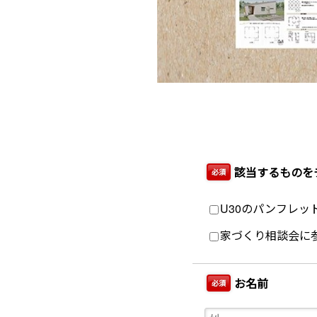
該当するものを
必須
U30のパンフレッ
家づくり相談会に
お名前
必須